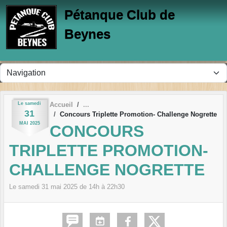
Panneau de gestion des cookies
Pétanque Club de
Beynes
Le
samedi
Accueil
31
Concours Triplette Promotion- Challenge Nogrette
MAI
2025
CONCOURS
TRIPLETTE PROMOTION-
CHALLENGE NOGRETTE
Le
samedi
31
mai
2025
de 14h à 22h30